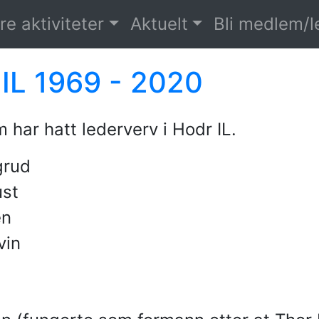
re aktiviteter
Aktuelt
Bli medlem/
 IL 1969 - 2020
 har hatt lederverv i Hodr IL.
grud
ust
en
vin