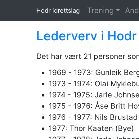
Hopp til hovedinnholdet
Trening
And
Hodr idrettslag
Lederverv i Hodr
Det har vært 21 personer som
1969 - 1973: Gunleik Ber
1973 - 1974: Olai Mykleb
1974 - 1975: Jarle Johns
1975 - 1976: Åse Britt Ho
1976 - 1977: Nils Brustad
1977: Thor Kaaten (Bye)