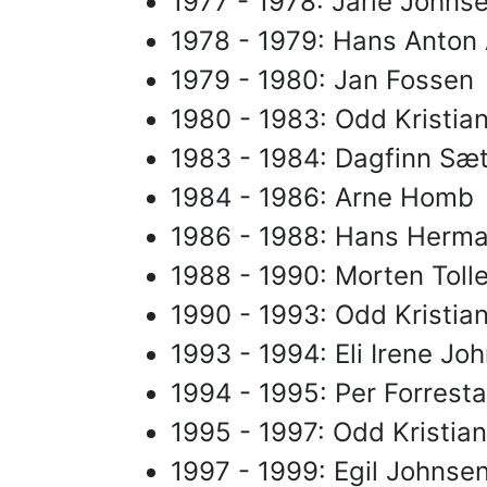
1977 - 1978: Jarle Johns
1978 - 1979: Hans Anton 
1979 - 1980: Jan Fossen
1980 - 1983: Odd Kristia
1983 - 1984: Dagfinn Sæ
1984 - 1986: Arne Homb
1986 - 1988: Hans Herm
1988 - 1990: Morten Toll
1990 - 1993: Odd Kristia
1993 - 1994: Eli Irene J
1994 - 1995: Per Forrest
1995 - 1997: Odd Kristia
1997 - 1999: Egil Johnse