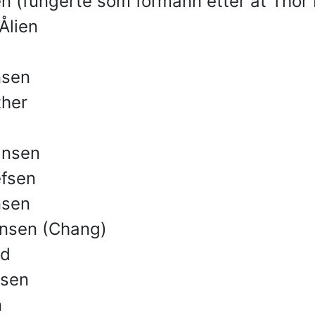
en (fungerte som formann etter at Thor
Ålien
nsen
ther
ansen
efsen
nsen
ohnsen (Chang)
ad
nsen
n