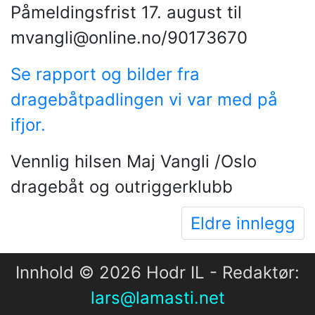
Påmeldingsfrist 17. august til
mvangli@online.no/90173670
Se rapport og bilder fra
dragebåtpadlingen vi var med på
ifjor.
Vennlig hilsen Maj Vangli /Oslo
dragebåt og outriggerklubb
Eldre innlegg
Innhold © 2026 Hodr IL - Redaktør:
lars@lamasti.net