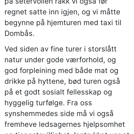
på setervollen rakk vi også før
regnet satte inn igjen, og vi måtte
begynne på hjemturen med taxi til
Dombås.
Ved siden av fine turer i storslått
natur under gode værforhold, og
god forpleining med både mat og
drikke på hyttene, bød turen også
på et godt sosialt fellesskap og
hyggelig turfølge. Fra oss
synshemmedes side må vi også
fremheve ledsagernes hjelpsomhet