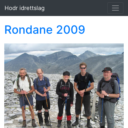
Hopp til hovedinnholdet
Hodr idrettslag
Rondane 2009